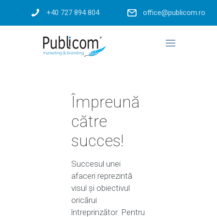
+40 727 894 804
office@publicom.ro
Împreună
către
succes!
Succesul unei
afaceri reprezintă
visul și obiectivul
oricărui
întreprinzător. Pentru