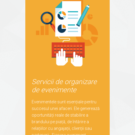
Servicii de organizare
de evenimente
Evenimentele sunt esențiale pentru
succesul unei afaceri. Ele generează
oportunități reale de stabilire a
brandului pe piață, de întărire a
relațiilor cu angajații, clienții sau