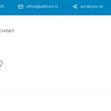
804
office@publicom.ro
urmărește-ne
Contact
?