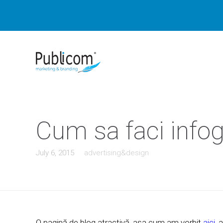
Cum sa faci infog
July 6, 2015
advertising&design
O pagină de blog atractivă, aşa cum am vorbit
aici
, 