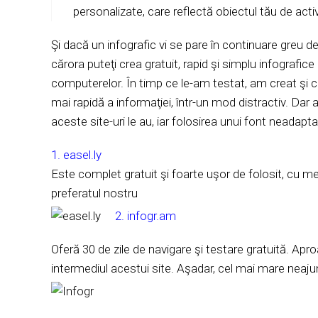
personalizate, care reflectă obiectul tău de activi
Şi dacă un infografic vi se pare în continuare greu de 
cărora puteţi crea gratuit, rapid şi simplu infografi
computerelor. În timp ce le-am testat, am creat şi c
mai rapidă a informaţiei, într-un mod distractiv. Dar 
aceste site-uri le au, iar folosirea unui font neada
1.
easel.ly
Este complet gratuit şi foarte uşor de folosit, cu m
preferatul nostru
2.
infogr.am
Oferă 30 de zile de navigare şi testare gratuită. Apr
intermediul acestui site. Aşadar, cel mai mare neajuns