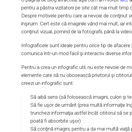
pentru a păstra vizitatorii pe site cât mai mult timp cu
Despre motivele pentru care ai nevoie de conţinut vi
înşiruim. Cert este că imaginile vând mai mult, iar inte
conţinut vizual, pornind de la fotografii, până la videoc
Infograficele sunt ideale pentru orice tip de aface
comunica într-un mod facil şi interactiv diverse informa
Pentru a crea un infografic util, nu este nevoie de m
elemente care să nu obosească privitorul şi cititorul
creezi un infografic sunt:
Să aibă sens (să folosească imagini, culori şi t
Să fie uşor de urmărit (prea multă informaţie îng
trunchezi informaţia astfel încât cititorul să se 
poată fi absorbite uşor)
Să conţină imagini, pentru a da mai multă viaţă 