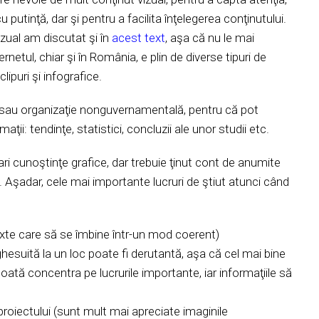
 putinţă, dar şi pentru a facilita înţelegerea conţinutului.
zual am discutat şi în
acest text
, aşa că nu le mai
rnetul, chiar şi în România, e plin de diverse tipuri de
lipuri şi infografice.
re sau organizaţie nonguvernamentală, pentru că pot
ţii: tendinţe, statistici, concluzii ale unor studii etc.
ari cunoştinţe grafice, dar trebuie ţinut cont de anumite
. Aşadar, cele mai importante lucruri de ştiut atunci când
exte care să se îmbine într-un mod coerent)
hesuită la un loc poate fi derutantă, aşa că cel mai bine
poată concentra pe lucrurile importante, iar informaţiile să
proiectului (sunt mult mai apreciate imaginile