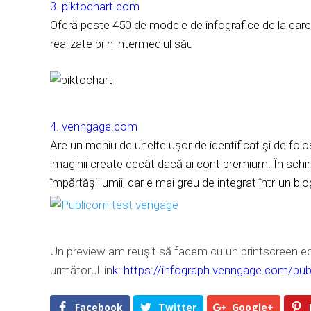
3.
piktochart.com
Oferă peste 450 de modele de infografice de la care 
realizate prin intermediul său
4.
venngage.com
Are un meniu de unelte uşor de identificat şi de folo
imaginii create decât dacă ai cont premium. În schimb,
împărtăşi lumii, dar e mai greu de integrat într-un bl
Un preview am reuşit să facem cu un printscreen edi
următorul lin
k:
https://infograph.venngage.com/pu
Facebook
Twitter
Google+