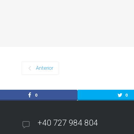
Anterior
0
0
+40 727 984 804