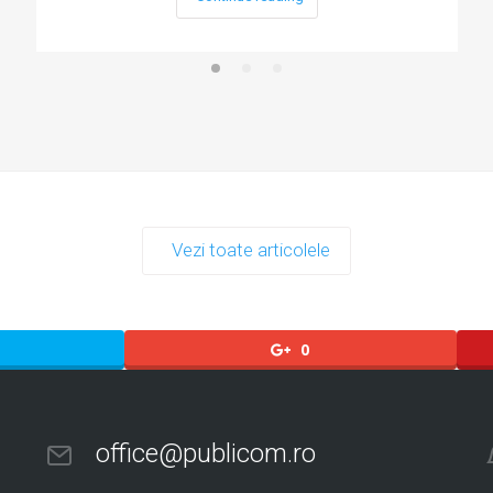
Vezi toate articolele
0
office@publicom.ro