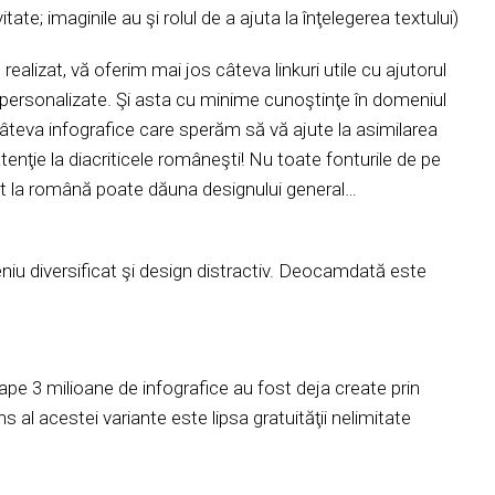
tate; imaginile au şi rolul de a ajuta la înţelegerea textului)
realizat, vă oferim mai jos câteva linkuri utile cu ajutorul
ce personalizate. Şi asta cu minime cunoştinţe în domeniul
âteva infografice care sperăm să vă ajute la asimilarea
atenţie la diacriticele româneşti! Nu toate fonturile de pe
ptat la română poate dăuna designului general…
eniu diversificat şi design distractiv. Deocamdată este
oape 3 milioane de infografice au fost deja create prin
 al acestei variante este lipsa gratuităţii nelimitate