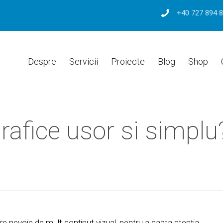
+40 727 894 
Despre
Servicii
Proiecte
Blog
Shop
rafice usor si simplu
are nevoie de mult conţinut vizual, pentru a capta atenţia,