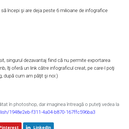
să începi şi are deja peste 6 milioane de infografice
sit, singurul dezavantaj fiind că nu permite exportarea
 îţi oferă un link către infograficul creat, pe care-l poţi
og, după cum am păţit şi noi:)
tat în photoshop, dar imaginea întreagă o puteţi vedea la
blish/1948e2eb-f311-4a04-b870-167ffc596ba3
Pinterest
LinkedIn