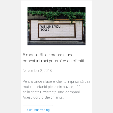
6 modalități de creare a unei
conexiuni mai puternice cu clienții
November 8, 2018
Pentru orice afacere, clientul reprezintă cea
mai importantă piesă din puzzle, aflându-
se în centrul existenței unei companii.
Acest lucru o știe chiar și…
Continue reading